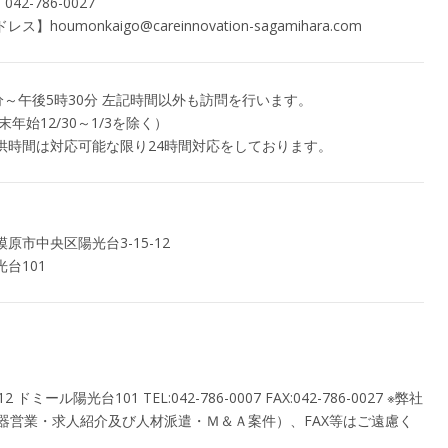
42-786-0027
】houmonkaigo@careinnovation-sagamihara.com
分～午後5時30分 左記時間以外も訪問を行います。
末年始12/30～1/3を除く）
供時間は対応可能な限り24時間対応をしております。
原市中央区陽光台3-15-12
台101
ドミール陽光台101 TEL:042-786-0007 FAX:042-786-0027 ※弊社
器営業・求人紹介及び人材派遣・Ｍ＆Ａ案件）、FAX等はご遠慮く