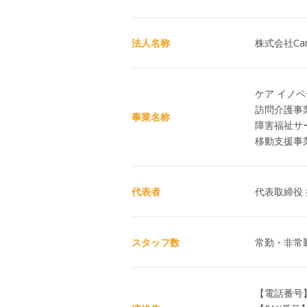
法人名称
株式会社Care 
ケア イノ
訪問介護事業所
事業名称
障害福祉サー
移動支援事業
代表者
代表取締役 
スタッフ数
常勤・非常
【電話番号】0