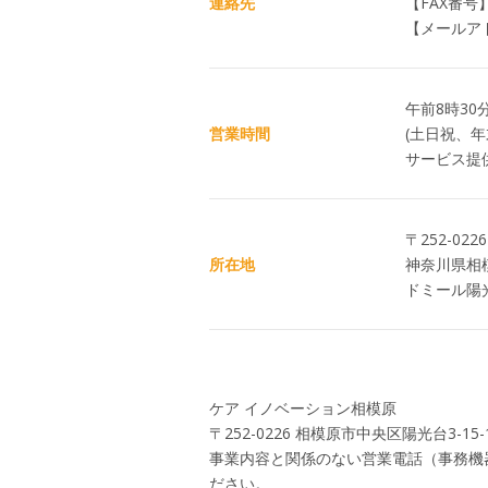
連絡先
【FAX番号】0
【メールアドレス
午前8時30
営業時間
(土日祝、年
サービス提
〒252-0226
所在地
神奈川県相模
ドミール陽光
ケア イノベーション相模原
〒252-0226 相模原市中央区陽光台3-15-12 
事業内容と関係のない営業電話（事務機
ださい。